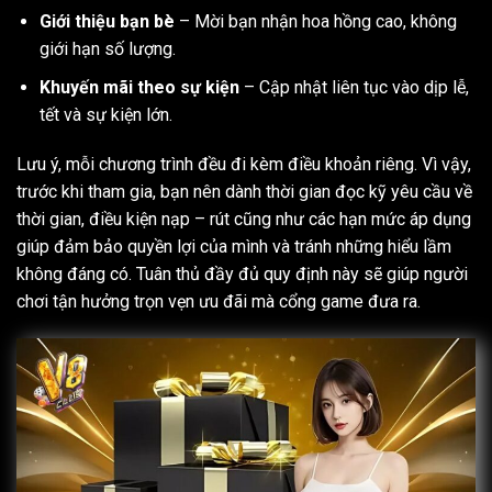
Giới thiệu bạn bè
– Mời bạn nhận hoa hồng cao, không
giới hạn số lượng.
Khuyến mãi theo sự kiện
– Cập nhật liên tục vào dịp lễ,
tết và sự kiện lớn.
Lưu ý, mỗi chương trình đều đi kèm điều khoản riêng. Vì vậy,
trước khi tham gia, bạn nên dành thời gian đọc kỹ yêu cầu về
thời gian, điều kiện nạp – rút cũng như các hạn mức áp dụng
giúp đảm bảo quyền lợi của mình và tránh những hiểu lầm
không đáng có. Tuân thủ đầy đủ quy định này sẽ giúp người
chơi tận hưởng trọn vẹn ưu đãi mà cổng game đưa ra.