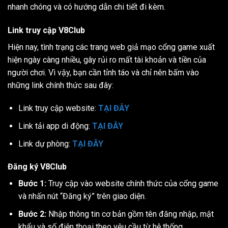
nhanh chóng và có hướng dẫn chi tiết đi kèm.
Link truy cập V8Club
Hiện nay, tình trạng các trang web giả mạo cổng game xuất
hiện ngày càng nhiều, gây rủi ro mất tài khoản và tiền của
người chơi. Vì vậy, bạn cần tỉnh táo và chỉ nên bấm vào
những link chính thức sau đây:
Link truy cập website:
TẠI ĐÂY
Link tải app di động:
TẠI ĐÂY
Link dự phòng:
TẠI ĐÂY
Đăng ký V8Club
Bước 1:
Truy cập vào website chính thức của cổng game
và nhấn nút “Đăng ký” trên giao diện.
Bước 2:
Nhập thông tin cơ bản gồm tên đăng nhập, mật
khẩu và số điện thoại theo yêu cầu từ hệ thống.