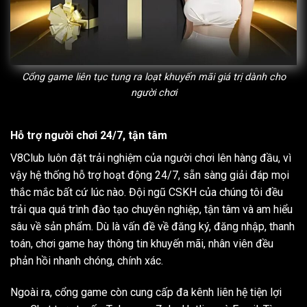
Cổng game liên tục tung ra loạt khuyến mãi giá trị dành cho
người chơi
Hỗ trợ người chơi 24/7, tận tâm
V8Club luôn đặt trải nghiệm của người chơi lên hàng đầu, vì
vậy hệ thống hỗ trợ hoạt động 24/7, sẵn sàng giải đáp mọi
thắc mắc bất cứ lúc nào. Đội ngũ CSKH của chúng tôi đều
trải qua quá trình đào tạo chuyên nghiệp, tận tâm và am hiểu
sâu về sản phẩm. Dù là vấn đề về đăng ký, đăng nhập, thanh
toán, chơi game hay thông tin khuyến mãi, nhân viên đều
phản hồi nhanh chóng, chính xác.
Ngoài ra, cổng game còn cung cấp đa kênh liên hệ tiện lợi