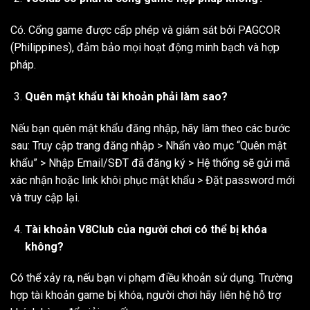
Có. Cổng game được cấp phép và giám sát bởi PAGCOR
(Philippines), đảm bảo mọi hoạt động minh bạch và hợp
pháp.
Quên mật khẩu tài khoản phải làm sao?
Nếu bạn quên mật khẩu đăng nhập, hãy làm theo các bước
sau: Truy cập trang đăng nhập > Nhấn vào mục “Quên mật
khẩu” > Nhập Email/SĐT đã đăng ký > Hệ thống sẽ gửi mã
xác nhận hoặc link khôi phục mật khẩu > Đặt password mới
và truy cập lại.
Tài khoản V8Club của người chơi có thể bị khóa
không?
Có thể xảy ra, nếu bạn vi phạm điều khoản sử dụng. Trường
hợp tài khoản game bị khóa, người chơi hãy liên hệ hỗ trợ