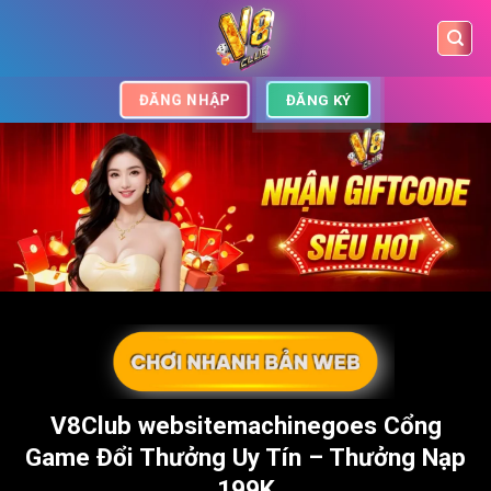
Bỏ
qua
nội
dung
ĐĂNG NHẬP
ĐĂNG KÝ
V8Club websitemachinegoes Cổng
Game Đổi Thưởng Uy Tín – Thưởng Nạp
199K