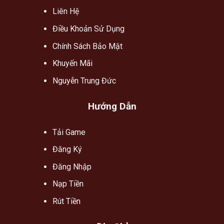
Liên Hệ
Điều Khoản Sử Dụng
Chính Sách Bảo Mật
Khuyến Mãi
Nguyễn Trung Đức
Hướng Dẫn
Tải Game
Đăng Ký
Đăng Nhập
Nạp Tiền
Rút Tiền