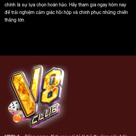
chính là sự lựa chọn hoàn hảo. Hãy tham gia ngay hôm nay
để trải nghiệm cảm giác hồi hộp và chinh phục những chiến
thắng lớn.