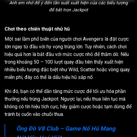
Anh em nhớ để ý đến tần suất xuất hiện của các biểu tượng
để bắt trọn Jackpot
Chơi theo chiến thuật nhử hũ
Một sai lầm phổ biến của người chơi Avengers là đặt cược
lớn ngay từ đầu với hy vọng trúng lớn. Tuy nhiên, cách chơi
hiệu quả hơn là bắt đầu với mức cược nhỏ để thăm dò. Nếu
trong khoảng 50 – 100 lượt quay đầu tiên thấy xuất hiện
nhiều biểu tượng đặc biệt như Wild, Scatter hoặc vòng quay
miễn phí, đây có thể là dấu hiệu hũ sắp nổ.
Khi đó, bạn có thể dần tăng mức cược để tối ưu hóa phần
thưởng nếu trúng Jackpot. Ngược lại, nếu thua liên tục mà
không có tín hiệu tích cực, hãy giảm cược hoặc tạm dừng để
tránh bị cuốn vào chuỗi thua.
Ông Đồ V8 Club – Game Nổ Hũ Mang