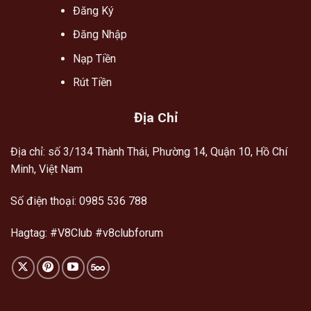
Đăng Ký
Đăng Nhập
Nạp Tiền
Rút Tiền
Địa Chỉ
Địa chỉ:
số 3/134 Thành Thái, Phường 14, Quận 10, Hồ Chí
Minh, Việt Nam
Số điện thoại:
0985 536 788
Hagtag: #V8Club #v8clubforum