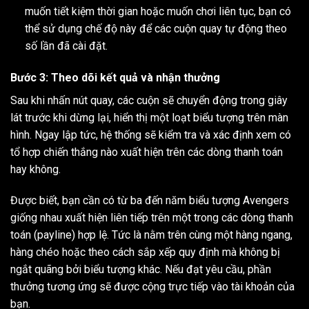
muốn tiết kiệm thời gian hoặc muốn chơi liên tục, bạn có
thể sử dụng chế độ này để các cuộn quay tự động theo
số lần đã cài đặt.
Bước 3: Theo dõi kết quả và nhận thưởng
Sau khi nhấn nút quay, các cuộn sẽ chuyển động trong giây
lát trước khi dừng lại, hiển thị một loạt biểu tượng trên màn
hình. Ngay lập tức, hệ thống sẽ kiểm tra và xác định xem có
tổ hợp chiến thắng nào xuất hiện trên các dòng thanh toán
hay không.
Được biết, bạn cần có từ ba đến năm biểu tượng Avengers
giống nhau xuất hiện liên tiếp trên một trong các dòng thanh
toán (payline) hợp lệ. Tức là nằm trên cùng một hàng ngang,
hàng chéo hoặc theo cách sắp xếp quy định mà không bị
ngắt quãng bởi biểu tượng khác. Nếu đạt yêu cầu, phần
thưởng tương ứng sẽ được cộng trực tiếp vào tài khoản của
bạn.