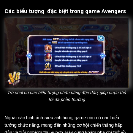
Các biểu tượng đặc biệt trong game Avengers
Trò chơi có các biểu tượng chức năng độc đáo, giúp cược thủ
tối đa phần thưởng
Ngoài các hình ảnh siêu anh hùng, game còn có các biểu
tưởng chức năng, mang đến những cơ hội chiến thắng hấp
dẫn và trải nghiệm thú vị hơn. Hãy cùng khám phá chi tiết về