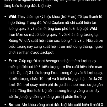
từng biểu tượng đặc biệt này:
Wild
: Thay thế mọi ký hiệu khác (trừ Free) để tạo thành tổ
hợp thắng. Trong đó, Wild Captain nữ chỉ xuất hiện tại
luồng quay 2 và sẽ mở rộng bao phủ toàn bộ cột. Wild
Iron Man có mặt ở luồng quay 4 với khả năng tương tự.
Riêng Wild A xuất hiện trên các luồng 1, 3 và 5. Nếu cả ba
biểu tượng này cùng xuất hiện trên một dòng thắng, người
chơi sẽ nhận được Jackpot.
Free
: Giúp người chơi Avengers nhận thêm lượt quay
miễn phí khi có từ 3 biểu tượng trở lên xuất hiện trên màn
hình. Cụ thể, 3 biểu tượng Free tương ứng với 5 lượt quay,
4 biểu tượng nhận 10 lượt và 5 biểu tượng nhận tối đa 20
lượt. Số lượt quay miễn phí được tính theo mức cược gần
nhất, đồng thời toàn bộ tiền thưởng trong vòng chơi này
sẽ được cộng dồn, gia tăng giá trị phần thưởng.
Bonus
: Mở khóa vòng chơi đặc biệt khi xuất hiện ít nhất 3