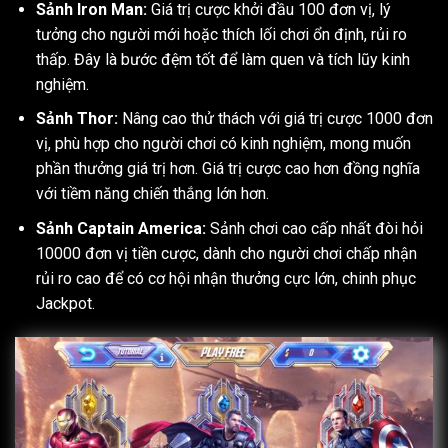
Sảnh Iron Man:
Giá trị cược khởi đầu 100 đơn vị, lý
tưởng cho người mới hoặc thích lối chơi ổn định, rủi ro
thấp. Đây là bước đệm tốt để làm quen và tích lũy kinh
nghiệm.
Sảnh Thor:
Nâng cao thử thách với giá trị cược 1000 đơn
vị, phù hợp cho người chơi có kinh nghiệm, mong muốn
phần thưởng giá trị hơn. Giá trị cược cao hơn đồng nghĩa
với tiềm năng chiến thắng lớn hơn.
Sảnh Captain America:
Sảnh chơi cao cấp nhất đòi hỏi
10000 đơn vị tiền cược, dành cho người chơi chấp nhận
rủi ro cao để có cơ hội nhận thưởng cực lớn, chinh phục
Jackpot.