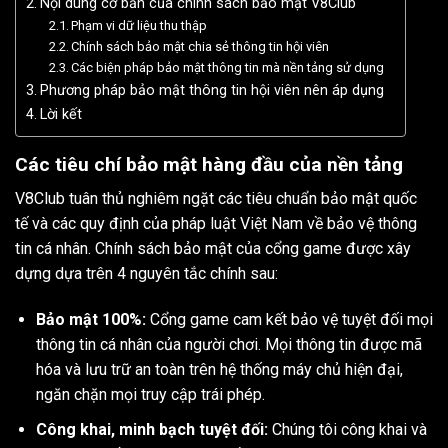
Nội dung cơ bản của chính sách bảo mật V8Club
Phạm vi dữ liệu thu thập
Chính sách bảo mật chia sẻ thông tin hội viên
Các biện pháp bảo mật thông tin mà nền tảng sử dụng
Phương pháp bảo mật thông tin hội viên nên áp dụng
Lời kết
Các tiêu chí bảo mật hàng đầu của nền tảng
V8Club tuân thủ nghiêm ngặt các tiêu chuẩn bảo mật quốc
tế và các quy định của pháp luật Việt Nam về bảo vệ thông
tin cá nhân. Chính sách bảo mật của cổng game được xây
dựng dựa trên 4 nguyên tắc chính sau:
Bảo mật 100%:
Cổng game cam kết bảo vệ tuyệt đối mọi
thông tin cá nhân của người chơi. Mọi thông tin được mã
hóa và lưu trữ an toàn trên hệ thống máy chủ hiện đại,
ngăn chặn mọi truy cập trái phép.
Công khai, minh bạch tuyệt đối:
Chúng tôi công khai và