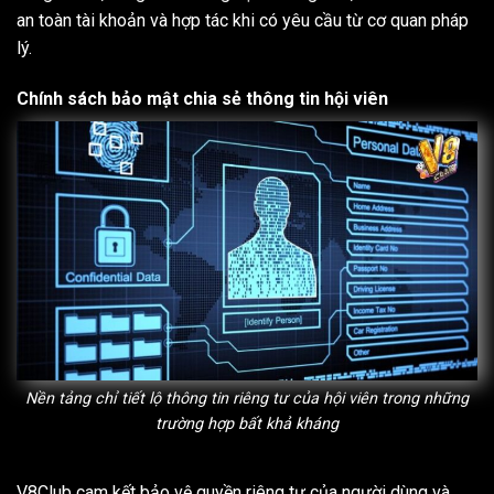
an toàn tài khoản và hợp tác khi có yêu cầu từ cơ quan pháp
lý.
Chính sách bảo mật chia sẻ thông tin hội viên
Nền tảng chỉ tiết lộ thông tin riêng tư của hội viên trong những
trường hợp bất khả kháng
V8Club cam kết bảo vệ quyền riêng tư của người dùng và