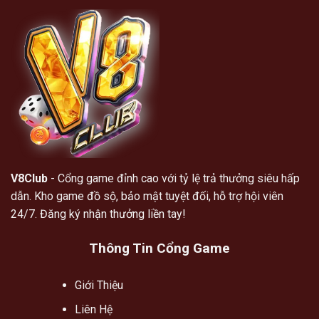
V8Club
- Cổng game đỉnh cao với tỷ lệ trả thưởng siêu hấp
dẫn. Kho game đồ sộ, bảo mật tuyệt đối, hỗ trợ hội viên
24/7. Đăng ký nhận thưởng liền tay!
Thông Tin Cổng Game
Giới Thiệu
Liên Hệ