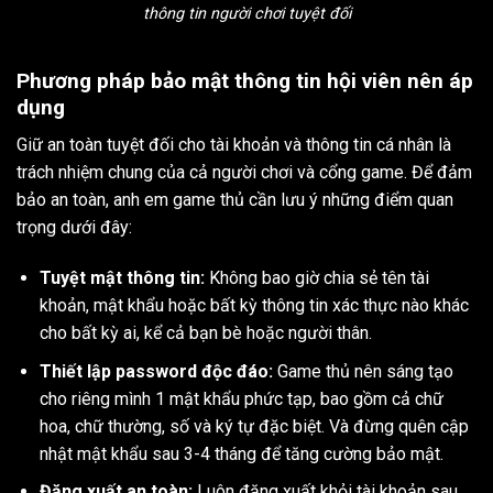
thông tin người chơi tuyệt đối
Phương pháp bảo mật thông tin hội viên nên áp
dụng
Giữ an toàn tuyệt đối cho tài khoản và thông tin cá nhân là
trách nhiệm chung của cả người chơi và cổng game. Để đảm
bảo an toàn, anh em game thủ cần lưu ý những điểm quan
trọng dưới đây:
Tuyệt mật thông tin:
Không bao giờ chia sẻ tên tài
khoản, mật khẩu hoặc bất kỳ thông tin xác thực nào khác
cho bất kỳ ai, kể cả bạn bè hoặc người thân.
Thiết lập password độc đáo:
Game thủ nên sáng tạo
cho riêng mình 1 mật khẩu phức tạp, bao gồm cả chữ
hoa, chữ thường, số và ký tự đặc biệt. Và đừng quên cập
nhật mật khẩu sau 3-4 tháng để tăng cường bảo mật.
Đăng xuất an toàn:
Luôn đăng xuất khỏi tài khoản sau