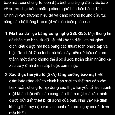
bảo mật của chúng tôi còn đặc biệt chú trọng đến việc bảo
vệ người chơi bằng những công nghệ tiên tiến hàng đầu.
Chính vì vậy, thương hiệu đã và đang không ngừng đầu tư,
nâng cấp hệ thống bảo mật với các biện pháp sau:
Mã hóa dữ liệu bằng công nghệ SSL-256:
Mọi thông tin
cá nhân của bạn, từ dữ liệu tài khoản đến lịch sử giao
dịch, đều được mã hóa bằng các thuật toán phức tạp và
hiện đại nhất. Quá trình mã hóa này biến dữ liệu của bạn
thành một dạng không thể đọc được, ngăn chặn những kẻ
xấu có ý định đánh cắp hoặc xâm nhập.
Xác thực hai yếu tố (2FA) tăng cường bảo mật:
Để
đảm bảo rằng chỉ có chính bạn mới có thể truy cập vào
tài khoản, chúng tôi áp dụng xác thực hai yếu tố. Bên cạnh
mật khẩu, hội viên cần cung cấp thêm một mã xác minh
được gửi đến thiết bị di động của bạn. Như vậy, kẻ gian
không thể truy cập vào account của bạn ngay cả có được
mật khẩu.