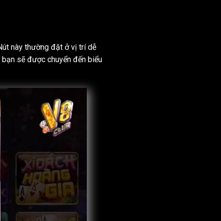
út này thường đặt ở vị trí dễ
y, bạn sẽ được chuyển đến biểu