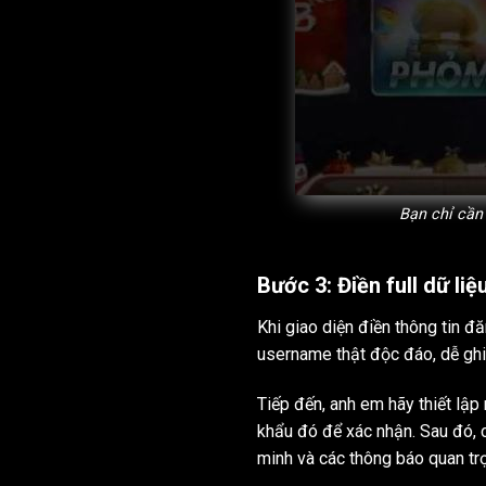
Bạn chỉ cần 
Bước 3: Điền full dữ li
Khi giao diện điền thông tin đ
username thật độc đáo, dễ ghi
Tiếp đến, anh em hãy thiết lậ
khẩu đó để xác nhận. Sau đó, 
minh và các thông báo quan tr