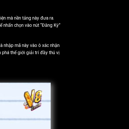
kiện mà nền tảng này đưa ra.
hể nhấn chọn vào nút “Đăng Ký”
và nhập mã này vào ô xác nhận
á thế giới giải trí đầy thú vị