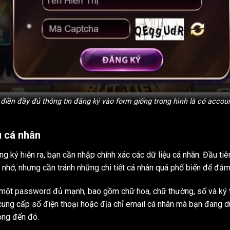
điền đầy đủ thông tin đăng ký vào form giống trong hình là có acco
ệu cá nhân
ăng ký hiện ra, bạn cần nhập chính xác các dữ liệu cá nhân. Đầu ti
 nhớ, nhưng cần tránh những chi tiết cá nhân quá phổ biến để đả
p một password đủ mạnh, bao gồm chữ hoa, chữ thường, số và ký tự
cung cấp số điện thoại hoặc địa chỉ email cá nhân mà bạn đang d
ọng đến đó.