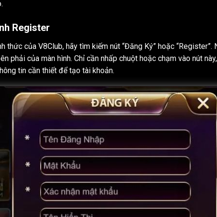
.
ình Register
h thức của V8Club, hãy tìm kiếm nút “Đăng Ký” hoặc “Register”. N
 bên phải của màn hình. Chỉ cần nhấp chuột hoặc chạm vào nút nà
ông tin cần thiết để tạo tài khoản.