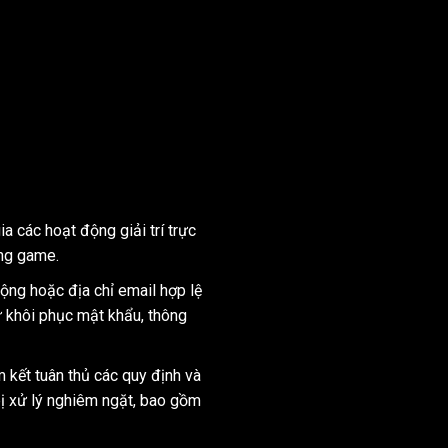
a các hoạt động giải trí trực
cổng game.
ộng hoặc địa chỉ email hợp lệ
ư khôi phục mật khẩu, thông
 kết tuân thủ các quy định và
bị xử lý nghiêm ngặt, bao gồm