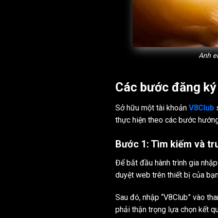
Anh em
Các bước đăng ký 
Sở hữu một tài khoản
V8Club
s
thực hiện theo các bước hướng
Bước 1: Tìm kiếm và tr
Để bắt đầu hành trình gia nhậ
duyệt web trên thiết bị của bạn
Sau đó, nhập “V8Club” vào tha
phải thận trọng lựa chọn kết q