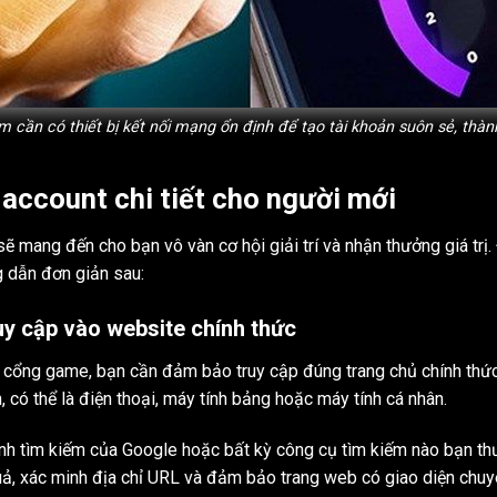
 cần có thiết bị kết nối mạng ổn định để tạo tài khoản suôn sẻ, thà
account chi tiết cho người mới
ẽ mang đến cho bạn vô vàn cơ hội giải trí và nhận thưởng giá trị.
 dẫn đơn giản sau:
uy cập vào website chính thức
p cổng game, bạn cần đảm bảo truy cập đúng trang chủ chính thức.
, có thể là điện thoại, máy tính bảng hoặc máy tính cá nhân.
nh tìm kiếm của Google hoặc bất kỳ công cụ tìm kiếm nào bạn thư
uả, xác minh địa chỉ URL và đảm bảo trang web có giao diện chuyê