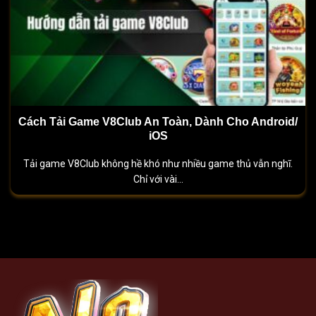
Cách Tải Game V8Club An Toàn, Dành Cho Android/
iOS
Tải game V8Club không hề khó như nhiều game thủ vẫn nghĩ.
Chỉ với vài...