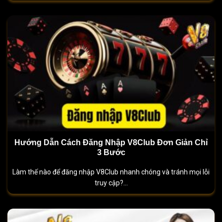
Hướng Dẫn Cách Đăng Nhập V8Club Đơn Giản Chỉ
3 Bước
Làm thế nào để đăng nhập V8Club nhanh chóng và tránh mọi lỗi
truy cập?...