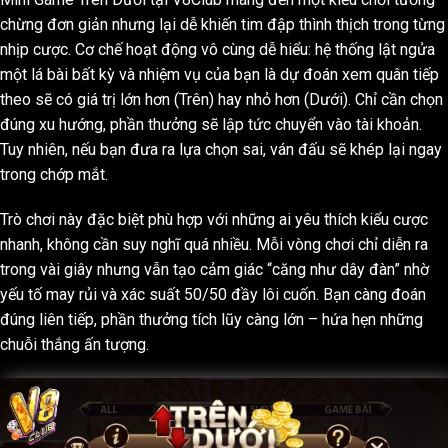
chừng đơn giản nhưng lại dễ khiến tim đập thình thịch trong từng
nhịp cược. Cơ chế hoạt động vô cùng dễ hiểu: hệ thống lật ngửa
một lá bài bất kỳ và nhiệm vụ của bạn là dự đoán xem quân tiếp
theo sẽ có giá trị lớn hơn (Trên) hay nhỏ hơn (Dưới). Chỉ cần chọn
đúng xu hướng, phần thưởng sẽ lập tức chuyển vào tài khoản.
Tuy nhiên, nếu bạn đưa ra lựa chọn sai, ván đấu sẽ khép lại ngay
trong chớp mắt.
Trò chơi này đặc biệt phù hợp với những ai yêu thích kiểu cược
nhanh, không cần suy nghĩ quá nhiều. Mỗi vòng chơi chỉ diễn ra
trong vài giây nhưng vẫn tạo cảm giác “căng như dây đàn” nhờ
yếu tố may rủi và xác suất 50/50 đầy lôi cuốn. Bạn càng đoán
đúng liên tiếp, phần thưởng tích lũy càng lớn – hứa hẹn những
chuỗi thắng ấn tượng.