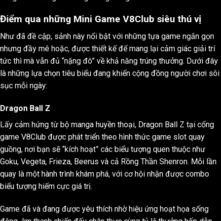
Điểm qua những Mini Game V8Club siêu thú vị
Như đã đề cập, sảnh này nổi bật với những tựa game ngắn gọn
nhưng đầy mê hoặc, được thiết kế để mang lại cảm giác giải trí
tức thì mà vẫn đủ “nặng đô” về khả năng trúng thưởng. Dưới đây
là những lựa chọn tiêu biểu đang khiến cộng đồng người chơi sôi
sục mỗi ngày:
Dragon Ball Z
Lấy cảm hứng từ bộ manga huyền thoại, Dragon Ball Z tại cổng
game V8Club được phát triển theo hình thức game slot quay
guồng, nơi bạn sẽ “kích hoạt” các biểu tượng quen thuộc như
Goku, Vegeta, Frieza, Beerus và cả Rồng Thần Shenron. Mỗi lần
quay là một hành trình khám phá, với cơ hội nhận được combo
biểu tượng hiếm cực giá trị.
Game đã và đang được yêu thích nhờ hiệu ứng hoạt họa sống