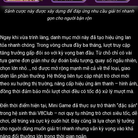
Sảnh cược này được xây dựng để đáp ứng nhu cầu giải trí nhanh
gọn cho người bận rộn
Ngay khi vừa trình làng, danh mục mới này đã tạo hiệu ứng lan
tỏa nhanh chóng. Trong vòng chưa đầy ba tháng, lượt truy cập
tăng trưởng gấp đôi so với kỳ vọng ban đầu. Từ chỗ chỉ có vài
tựa game đơn giản như dự đoán biểu tượng, quay số ngẫu nhiên,
chọn lớn nhỏ…, nó được mở rộng mạnh mẽ cả về thể loại, giao
diện lẫn phần thưởng. Hệ thống liên tục cập nhật trò chơi mới
theo xu hướng thị trường, nâng cấp hiệu ứng âm thanh – hình ảnh,
đồng thời đảm bảo mỗi lượt chơi đều có tốc độ xử lý mượt mà.
Đến thời điểm hiện tại, Mini Game đã thực sự trở thành “đặc sản”
trong hệ sinh thái V8Club – nơi quy tụ những trò chơi siêu tốc, dễ
chơi, dễ trúng và cực kỳ cuốn hút. Đây cũng là lựa chọn lý tưởng
cho người dùng muốn giải trí nhanh nhưng vẫn kỳ vọng vào khả
năng đổi thưởng lớn trong thời gian ngắn.