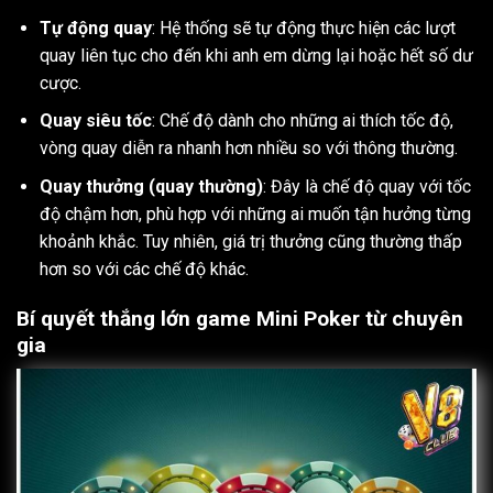
Tự động quay
: Hệ thống sẽ tự động thực hiện các lượt
quay liên tục cho đến khi anh em dừng lại hoặc hết số dư
cược.
Quay siêu tốc
: Chế độ dành cho những ai thích tốc độ,
vòng quay diễn ra nhanh hơn nhiều so với thông thường.
Quay thưởng (quay thường)
: Đây là chế độ quay với tốc
độ chậm hơn, phù hợp với những ai muốn tận hưởng từng
khoảnh khắc. Tuy nhiên, giá trị thưởng cũng thường thấp
hơn so với các chế độ khác.
Bí quyết thắng lớn game Mini Poker từ chuyên
gia