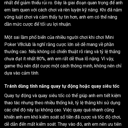
nhất để giảm thiểu rủi ro. Đây là giai đoạn quan trọng để anh
em làm quen với cách chơi và rèn luyện kỹ năng. Khi đã nắm
vững luật chơi và cảm thấy tự tin hơn, anh em có thể nâng
dần mức cược để tối ưu lợi nhuận.
Một sai lầm phổ biến của nhiều người chơi khi chơi Mini
Poker V8club là nghĩ rằng cược lớn sẽ dễ mang về phần
thưởng cao. Nếu không có chiến thuật rõ ràng và tỷ lệ thắng
chưa đạt ít nhất 80%, anh em rất dễ thua lỗ nặng. Vì vậy,
game thủ nên đặt cược một cách thông minh, không nên chỉ
dựa vào cảm tính.
Tránh dùng tính năng quay tự động hoặc quay siêu tốc
Quay tự động và quay siêu tốc có thể giúp anh em tiết kiệm
thao tác nhưng theo nhiều thống kê, tỷ lệ thắng khi sử dụng
các chế độ này lại không cao. Việc quay quá nhanh cũng
khiến anh em khó kiểm soát số tiền đã cược và tốc độ chơi,
dễ dẫn đến mất kiểm soát. Thay vào đó, anh em nên ưu tiên