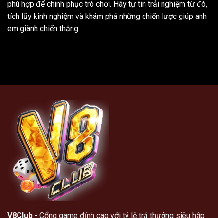
phù hợp để chinh phục trò chơi. Hãy tự tin trải nghiệm từ đó,
tích lũy kinh nghiệm và khám phá những chiến lược giúp anh
em giành chiến thắng.
V8Club
- Cổng game đỉnh cao với tỷ lệ trả thưởng siêu hấp