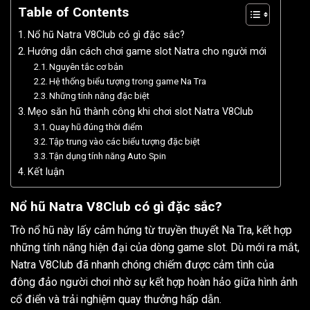
Table of Contents
Nổ hũ Natra V8Club có gì đặc sắc?
Hướng dẫn cách chơi game slot Natra cho người mới
Nguyên tắc cơ bản
Hệ thống biểu tượng trong game Na Tra
Những tính năng đặc biệt
Mẹo săn hũ thành công khi chơi slot Natra V8Club
Quay hũ đúng thời điểm
Tập trung vào các biểu tượng đặc biệt
Tận dụng tính năng Auto Spin
Kết luận
Nổ hũ Natra V8Club có gì đặc sắc?
Trò nổ hũ này lấy cảm hứng từ truyền thuyết Na Tra, kết hợp
những tính năng hiện đại của dòng game slot. Dù mới ra mắt,
Natra V8Club đã nhanh chóng chiếm được cảm tình của
đông đảo người chơi nhờ sự kết hợp hoàn hảo giữa hình ảnh
cổ điển và trải nghiệm quay thưởng hấp dẫn.