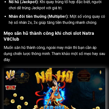
Nổ hũ (Jackpot):
Khi quay trúng tổ hợp đặc biệt, người
chơi dễ trúng Jackpot với giá trị.
Nhân đôi tiền thưởng (Multiplier):
Một số vòng quay có
hệ số nhân 2x, 3x giúp tăng tiền thưởng nhanh chóng.
Mẹo săn hũ thành công khi chơi slot Natra
V8Club
Muốn săn hũ thành công, ngoài may mắn thì bạn cần áp
dụng chiến lược thông minh. Tham khảo một số mẹo hay sau
đây: