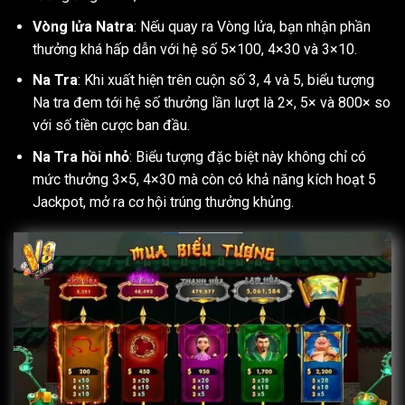
Vòng lửa Natra
: Nếu quay ra Vòng lửa, bạn nhận phần
thưởng khá hấp dẫn với hệ số 5×100, 4×30 và 3×10.
Na Tra
: Khi xuất hiện trên cuộn số 3, 4 và 5, biểu tượng
Na tra đem tới hệ số thưởng lần lượt là 2×, 5× và 800× so
với số tiền cược ban đầu.
Na Tra hồi nhỏ
: Biểu tượng đặc biệt này không chỉ có
mức thưởng 3×5, 4×30 mà còn có khả năng kích hoạt 5
Jackpot, mở ra cơ hội trúng thưởng khủng.