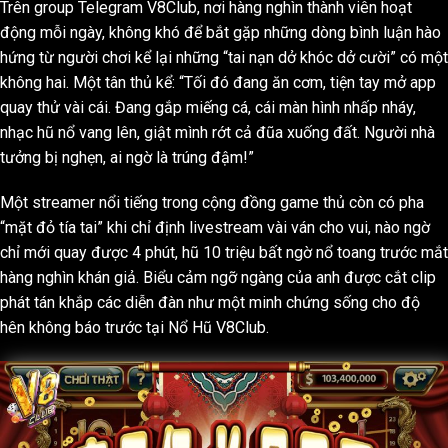
Trên group Telegram V8Club, nơi hàng nghìn thành viên hoạt
động mỗi ngày, không khó để bắt gặp những dòng bình luận hào
hứng từ người chơi kể lại những “tai nạn dở khóc dở cười” có một
không hai. Một tân thủ kể: “Tối đó đang ăn cơm, tiện tay mở app
quay thử vài cái. Đang gắp miếng cá, cái màn hình nhấp nháy,
nhạc hũ nổ vang lên, giật mình rớt cả đũa xuống đất. Người nhà
tưởng bị nghẹn, ai ngờ là trúng đậm!”
Một streamer nổi tiếng trong cộng đồng game thủ còn có pha
“mặt đỏ tía tai” khi chỉ định livestream vài ván cho vui, nào ngờ
chỉ mới quay được 4 phút, hũ 10 triệu bất ngờ nổ toang trước mắt
hàng nghìn khán giả. Biểu cảm ngỡ ngàng của anh được cắt clip
phát tán khắp các diễn đàn như một minh chứng sống cho độ
hên không báo trước tại Nổ Hũ V8Club.