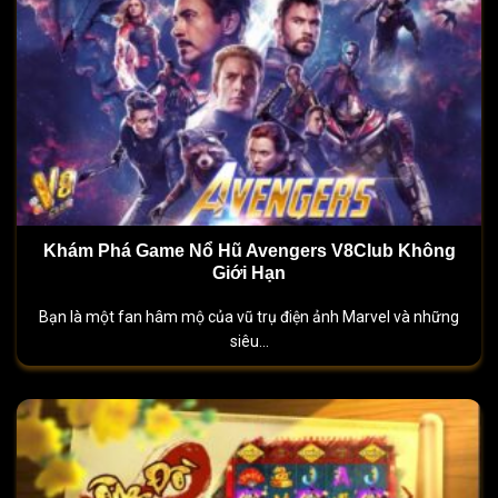
Khám Phá Game Nổ Hũ Avengers V8Club Không
Giới Hạn
Bạn là một fan hâm mộ của vũ trụ điện ảnh Marvel và những
siêu...